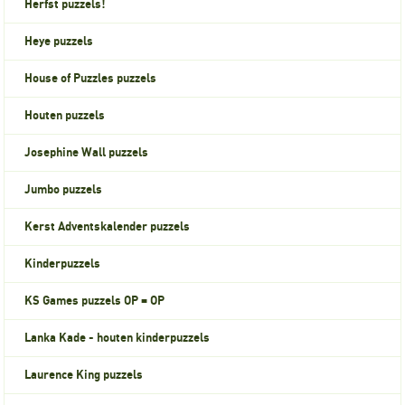
Herfst puzzels!
Heye puzzels
House of Puzzles puzzels
Houten puzzels
Josephine Wall puzzels
Jumbo puzzels
Kerst Adventskalender puzzels
Kinderpuzzels
KS Games puzzels OP = OP
Lanka Kade - houten kinderpuzzels
Laurence King puzzels