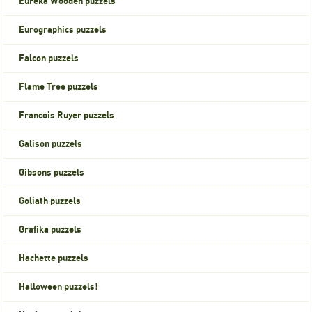
Eureka Wooden puzzels
Eurographics puzzels
Falcon puzzels
Flame Tree puzzels
Francois Ruyer puzzels
Galison puzzels
Gibsons puzzels
Goliath puzzels
Grafika puzzels
Hachette puzzels
Halloween puzzels!