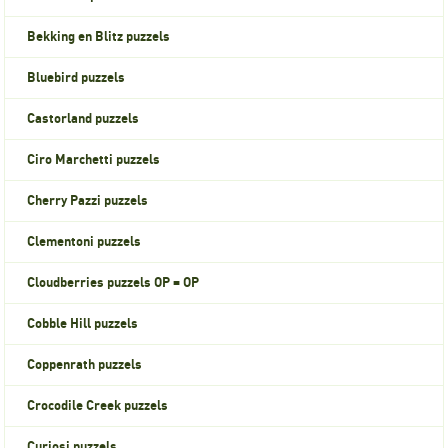
Bekking en Blitz puzzels
Bluebird puzzels
Castorland puzzels
Ciro Marchetti puzzels
Cherry Pazzi puzzels
Clementoni puzzels
Cloudberries puzzels OP = OP
Cobble Hill puzzels
Coppenrath puzzels
Crocodile Creek puzzels
Curiosi puzzels