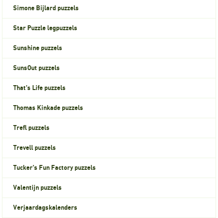
Simone Bijlard puzzels
Star Puzzle legpuzzels
Sunshine puzzels
SunsOut puzzels
That's Life puzzels
Thomas Kinkade puzzels
Trefl puzzels
Trevell puzzels
Tucker's Fun Factory puzzels
Valentijn puzzels
Verjaardagskalenders