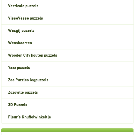
Verticale puzzels
VisseVasse puzzels
Wasgij puzzels
Wenskaarten
Wooden City houten puzzels
Yazz puzzels
Zee Puzzles legpuzzels
Zozoville puzzels
3D Puzzels
Fleur's Knuffelwinkeltje