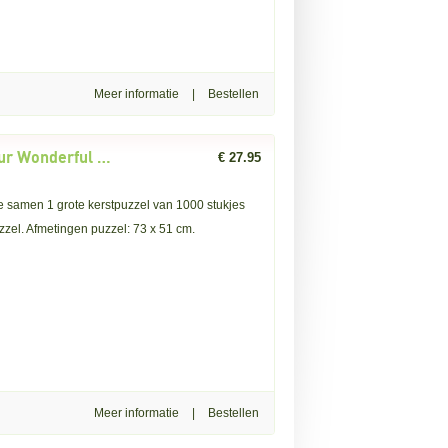
Meer informatie
|
Coppenrath: Adventskalender Our Wonderful Christmas House (24x42) kerstpuzzel
€ 27.95
e samen 1 grote kerstpuzzel van 1000 stukjes
zzel. Afmetingen puzzel: 73 x 51 cm.
Meer informatie
|