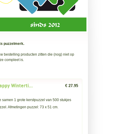
ts puzzelmerk.
 bestelling producten zitten die (nog) niet op
ze compleet is.
Coppenrath: Adventskalender Happy Wintertime (24x20) kerstpuzzel
€ 27.95
e samen 1 grote kerstpuzzel van 500 stukjes
zzel. Afmetingen puzzel: 73 x 51 cm.