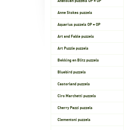
Anatolian puzzels OP = OP
Anne Stokes puzzels
Aquarius puzzels OP = OP
Art and Fable puzzels
Art Puzzle puzzels
Bekking en Blitz puzzels
Bluebird puzzels
Castorland puzzels
Ciro Marchetti puzzels
Cherry Pazzi puzzels
Clementoni puzzels