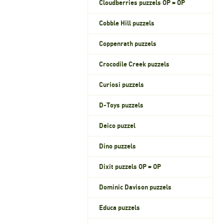
Cloudberries puzzels OP = OP
Cobble Hill puzzels
Coppenrath puzzels
Crocodile Creek puzzels
Curiosi puzzels
D-Toys puzzels
Deico puzzel
Dino puzzels
Dixit puzzels OP = OP
Dominic Davison puzzels
Educa puzzels