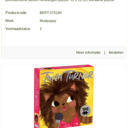
prehistorische dieren. Afmetingen puzzel: 51 x 51 cm, vierkante puzzel.
Productcode:
BERT-370180
Merk:
Mudpuppy
Voorraadstatus:
2
Meer informatie
|