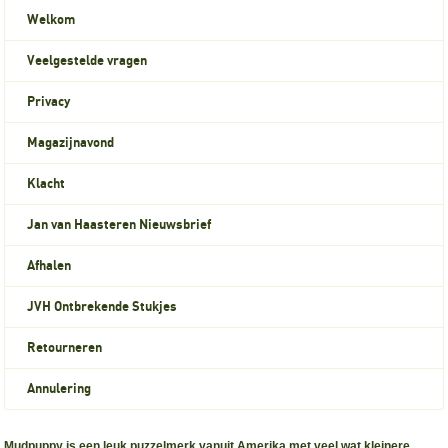
Welkom
Veelgestelde vragen
Privacy
Magazijnavond
Klacht
Jan van Haasteren Nieuwsbrief
Afhalen
JVH Ontbrekende Stukjes
Retourneren
Annulering
Mudpuppy is een leuk puzzelmerk vanuit Amerika met veel wat kleinere