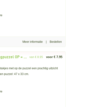
re
Meer informatie
|
Rebo: Hamnoy at Sunset (500) legpuzzel OP = OP
voor € 7.95
van € 8.95
kjes met op de puzzel een prachtig uitzicht
en puzzel: 47 x 33 cm.
re