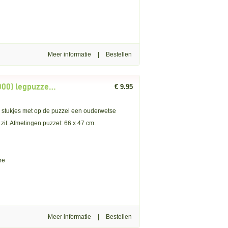
Meer informatie
|
Rebo: Wally's Service Station (1000) legpuzzel OP = OP
€ 9.95
stukjes met op de puzzel een ouderwetse
zit. Afmetingen puzzel: 66 x 47 cm.
re
Meer informatie
|