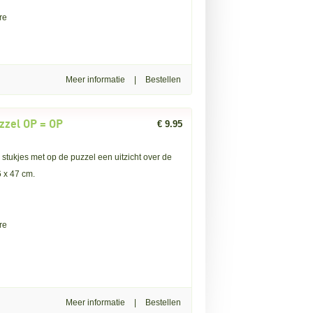
re
Meer informatie
|
zzel OP = OP
€ 9.95
ukjes met op de puzzel een uitzicht over de
6 x 47 cm.
re
Meer informatie
|