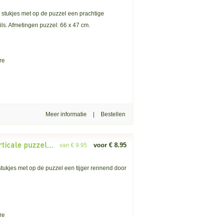
tukjes met op de puzzel een prachtige
s. Afmetingen puzzel: 66 x 47 cm.
re
Meer informatie
|
Rebo: Tiger in the Snow (500) verticale puzzel OP = OP
voor € 8.95
van € 9.95
ukjes met op de puzzel een tijger rennend door
re