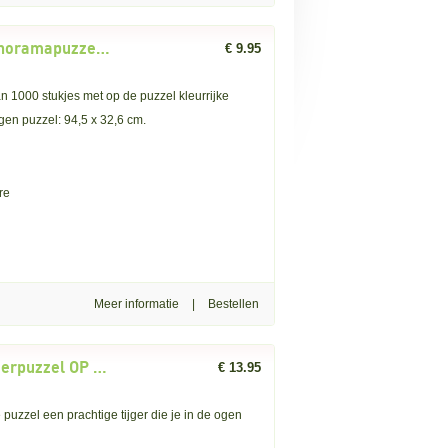
Rebo: Colourful Boats (1000) panoramapuzzel OP = OP
€ 9.95
000 stukjes met op de puzzel kleurrijke
gen puzzel: 94,5 x 32,6 cm.
re
Meer informatie
|
Rebo: Eye of the Tiger (1000) tijgerpuzzel OP = OP
€ 13.95
uzzel een prachtige tijger die je in de ogen