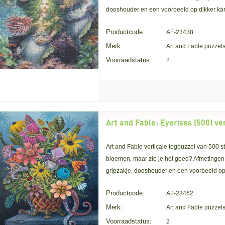
dooshouder en een voorbeeld op dikker kar
Productcode:
AF-23438
Merk:
Art and Fable puzzel
Voorraadstatus:
2
Art and Fable: Eyerises (500) ve
Art and Fable verticale legpuzzel van 500 
bloemen, maar zie je het goed? Afmetingen 
gripzakje, dooshouder en een voorbeeld op 
Productcode:
AF-23462
Merk:
Art and Fable puzzel
Voorraadstatus:
2