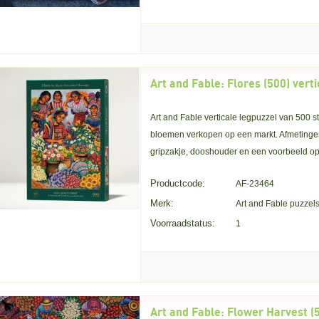
Art and Fable: Flores (500) vert
Art and Fable verticale legpuzzel van 500 s
bloemen verkopen op een markt. Afmetingen
gripzakje, dooshouder en een voorbeeld op 
Productcode:
AF-23464
Merk:
Art and Fable puzzel
Voorraadstatus:
1
Art and Fable: Flower Harvest (