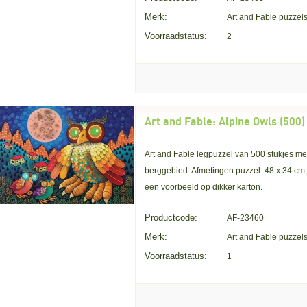
Merk:
Art and Fable puzzel
Voorraadstatus:
2
Art and Fable: Alpine Owls (500)
Art and Fable legpuzzel van 500 stukjes met
berggebied. Afmetingen puzzel: 48 x 34 cm
een voorbeeld op dikker karton.
Productcode:
AF-23460
Merk:
Art and Fable puzzel
Voorraadstatus:
1