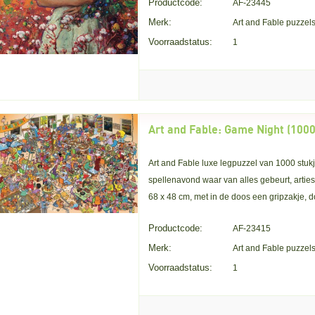
Productcode:
AF-23445
Merk:
Art and Fable puzzel
Voorraadstatus:
1
Art and Fable: Game Night (1000
Art and Fable luxe legpuzzel van 1000 stuk
spellenavond waar van alles gebeurt, artiest
68 x 48 cm, met in de doos een gripzakje, 
Productcode:
AF-23415
Merk:
Art and Fable puzzel
Voorraadstatus:
1