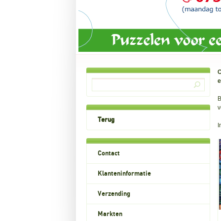
O
e
B
v
Terug
I
Contact
Klanteninformatie
Verzending
Markten