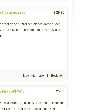
rticale puzzel
€ 29.95
kjes met op de puzzel een blonde dame tussen
el: 48 x 68 cm, met in de doos een gripzakje,
ton.
s
Meer informatie
|
Art and Fable: Daughters of the Sea (750) verticale puzzel
€ 25.95
 750 stukjes met op de puzzel zeemeerminnen in
: 41 x 57 cm, met in de doos een gripzakje,