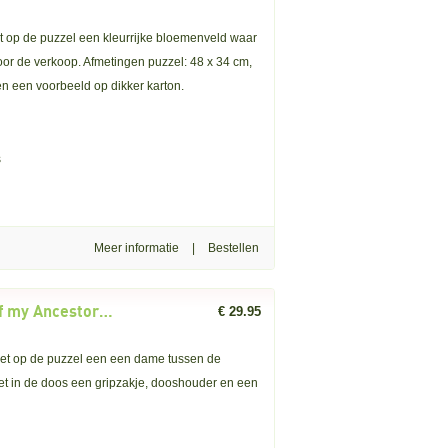
t op de puzzel een kleurrijke bloemenveld waar
or de verkoop. Afmetingen puzzel: 48 x 34 cm,
n een voorbeeld op dikker karton.
s
Meer informatie
|
Art and Fable: From the Blood of my Ancestors (1000) verticale puzzel
€ 29.95
met op de puzzel een een dame tussen de
et in de doos een gripzakje, dooshouder en een