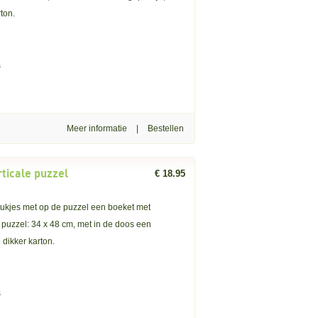
ton.
s
Meer informatie
|
rticale puzzel
€ 18.95
stukjes met op de puzzel een boeket met
puzzel: 34 x 48 cm, met in de doos een
dikker karton.
s