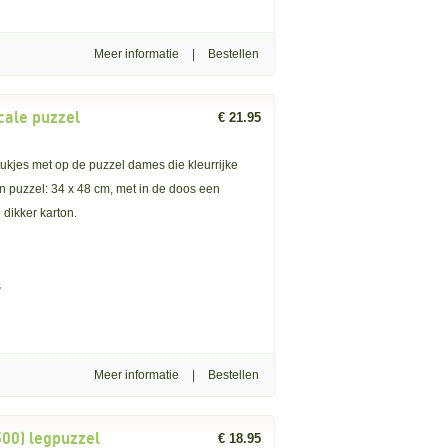
Meer informatie
|
icale puzzel
€ 21.95
tukjes met op de puzzel dames die kleurrijke
 puzzel: 34 x 48 cm, met in de doos een
dikker karton.
s
Meer informatie
|
500) legpuzzel
€ 18.95