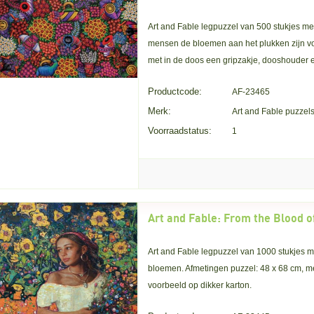
Art and Fable legpuzzel van 500 stukjes me
mensen de bloemen aan het plukken zijn vo
met in de doos een gripzakje, dooshouder e
Productcode:
AF-23465
Merk:
Art and Fable puzzel
Voorraadstatus:
1
Art and Fable legpuzzel van 1000 stukjes 
bloemen. Afmetingen puzzel: 48 x 68 cm, m
voorbeeld op dikker karton.