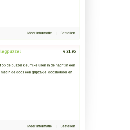
s
Meer informatie
|
 legpuzzel
€ 21.95
 op de puzzel kleurrijke uilen in de nacht in een
, met in de doos een gripzakje, dooshouder en
s
Meer informatie
|