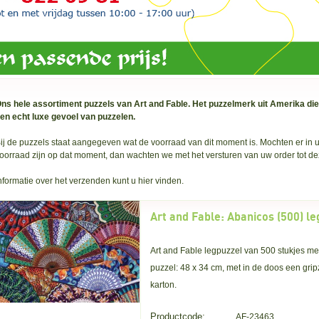
ns hele assortiment puzzels van Art and Fable. Het puzzelmerk uit Amerika die
en echt luxe gevoel van puzzelen.
ij de puzzels staat aangegeven wat de voorraad van dit moment is. Mochten er in uw
oorraad zijn op dat moment, dan wachten we met het versturen van uw order tot de
nformatie over het verzenden
kunt u hier vinden.
Art and Fable: Abanicos (500) l
Art and Fable legpuzzel van 500 stukjes met
puzzel: 48 x 34 cm, met in de doos een gri
karton.
Productcode:
AF-23463