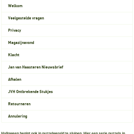
Welkom
Veelgestelde vragen
Privacy
Magazijnavond
Klacht
Jan van Haasteren Nieuwsbrief
Afhalen
JVH Ontbrekende Stukjes
Retourneren
Annulering
Halloween begint ook in puzzelwereld te sluipen. Hier een serie puzzels in