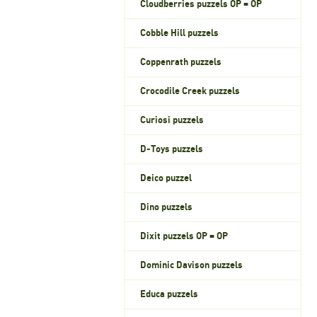
Cloudberries puzzels OP = OP
Cobble Hill puzzels
Coppenrath puzzels
Crocodile Creek puzzels
Curiosi puzzels
D-Toys puzzels
Deico puzzel
Dino puzzels
Dixit puzzels OP = OP
Dominic Davison puzzels
Educa puzzels