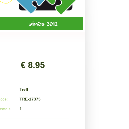
€ 8.95
Trefl
TRE-17373
code:
1
status: