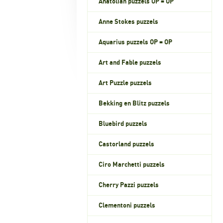
Anatolian puzzels OP = OP
Anne Stokes puzzels
Aquarius puzzels OP = OP
Art and Fable puzzels
Art Puzzle puzzels
Bekking en Blitz puzzels
Bluebird puzzels
Castorland puzzels
Ciro Marchetti puzzels
Cherry Pazzi puzzels
Clementoni puzzels