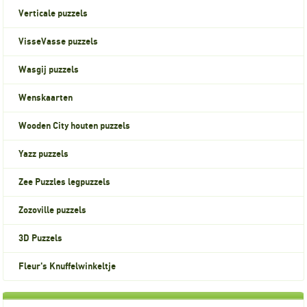
Verticale puzzels
VisseVasse puzzels
Wasgij puzzels
Wenskaarten
Wooden City houten puzzels
Yazz puzzels
Zee Puzzles legpuzzels
Zozoville puzzels
3D Puzzels
Fleur's Knuffelwinkeltje