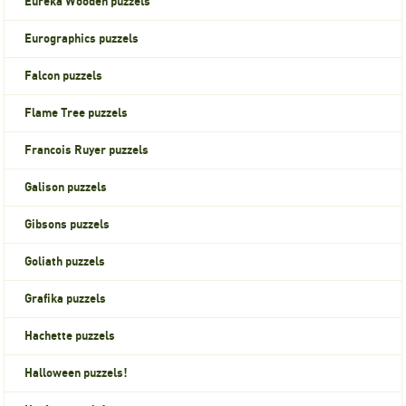
Eureka Wooden puzzels
Eurographics puzzels
Falcon puzzels
Flame Tree puzzels
Francois Ruyer puzzels
Galison puzzels
Gibsons puzzels
Goliath puzzels
Grafika puzzels
Hachette puzzels
Halloween puzzels!