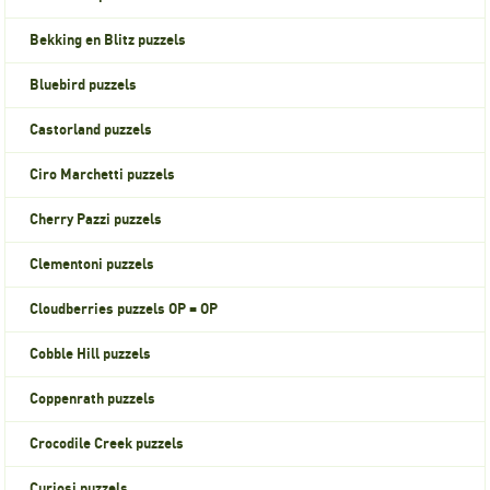
Bekking en Blitz puzzels
Bluebird puzzels
Castorland puzzels
Ciro Marchetti puzzels
Cherry Pazzi puzzels
Clementoni puzzels
Cloudberries puzzels OP = OP
Cobble Hill puzzels
Coppenrath puzzels
Crocodile Creek puzzels
Curiosi puzzels