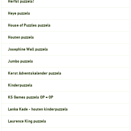
Herfst puzzels!
Heye puzzels
House of Puzzles puzzels
Houten puzzels
Josephine Wall puzzels
Jumbo puzzels
Kerst Adventskalender puzzels
Kinderpuzzels
KS Games puzzels OP = OP
Lanka Kade - houten kinderpuzzels
Laurence King puzzels