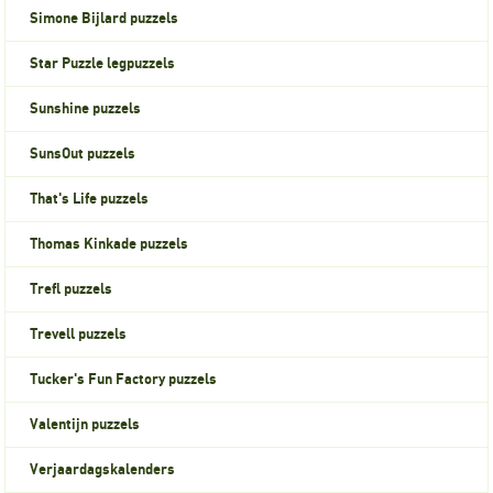
Simone Bijlard puzzels
Star Puzzle legpuzzels
Sunshine puzzels
SunsOut puzzels
That's Life puzzels
Thomas Kinkade puzzels
Trefl puzzels
Trevell puzzels
Tucker's Fun Factory puzzels
Valentijn puzzels
Verjaardagskalenders