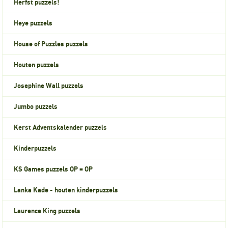
Herfst puzzels!
Heye puzzels
House of Puzzles puzzels
Houten puzzels
Josephine Wall puzzels
Jumbo puzzels
Kerst Adventskalender puzzels
Kinderpuzzels
KS Games puzzels OP = OP
Lanka Kade - houten kinderpuzzels
Laurence King puzzels