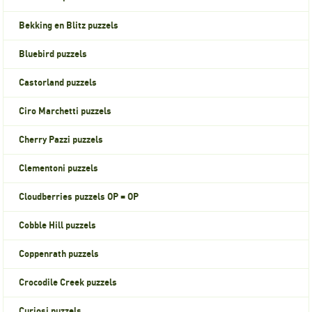
Bekking en Blitz puzzels
Bluebird puzzels
Castorland puzzels
Ciro Marchetti puzzels
Cherry Pazzi puzzels
Clementoni puzzels
Cloudberries puzzels OP = OP
Cobble Hill puzzels
Coppenrath puzzels
Crocodile Creek puzzels
Curiosi puzzels