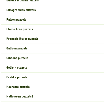
Eureka Wooden puzzels
Eurographics puzzels
Falcon puzzels
Flame Tree puzzels
Francois Ruyer puzzels
Galison puzzels
Gibsons puzzels
Goliath puzzels
Grafika puzzels
Hachette puzzels
Halloween puzzels!