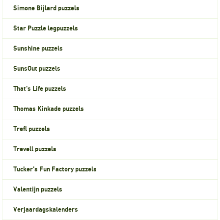
Simone Bijlard puzzels
Star Puzzle legpuzzels
Sunshine puzzels
SunsOut puzzels
That's Life puzzels
Thomas Kinkade puzzels
Trefl puzzels
Trevell puzzels
Tucker's Fun Factory puzzels
Valentijn puzzels
Verjaardagskalenders