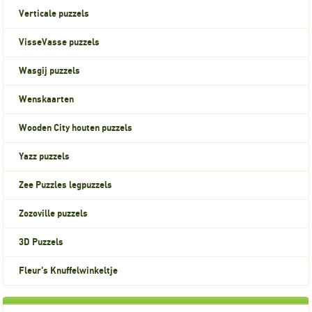
Verticale puzzels
VisseVasse puzzels
Wasgij puzzels
Wenskaarten
Wooden City houten puzzels
Yazz puzzels
Zee Puzzles legpuzzels
Zozoville puzzels
3D Puzzels
Fleur's Knuffelwinkeltje