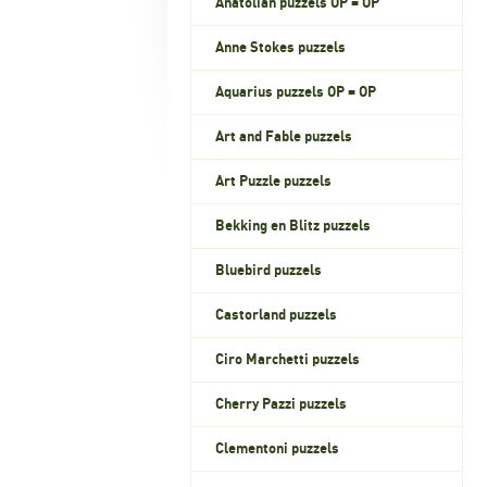
Anatolian puzzels OP = OP
Anne Stokes puzzels
Aquarius puzzels OP = OP
Art and Fable puzzels
Art Puzzle puzzels
Bekking en Blitz puzzels
Bluebird puzzels
Castorland puzzels
Ciro Marchetti puzzels
Cherry Pazzi puzzels
Clementoni puzzels