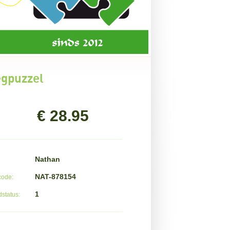
egpuzzel
€ 28.95
Nathan
NAT-878154
code:
1
status: