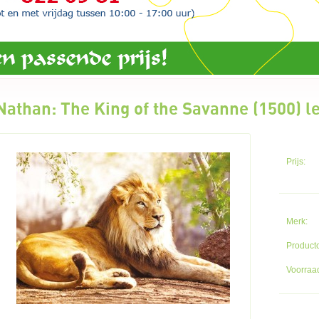
Nathan: The King of the Savanne (1500) l
Prijs:
Merk:
Product
Voorraad