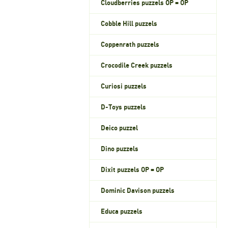
Cloudberries puzzels OP = OP
Cobble Hill puzzels
Coppenrath puzzels
Crocodile Creek puzzels
Curiosi puzzels
D-Toys puzzels
Deico puzzel
Dino puzzels
Dixit puzzels OP = OP
Dominic Davison puzzels
Educa puzzels