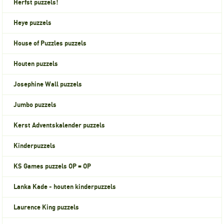
Herfst puzzels!
Heye puzzels
House of Puzzles puzzels
Houten puzzels
Josephine Wall puzzels
Jumbo puzzels
Kerst Adventskalender puzzels
Kinderpuzzels
KS Games puzzels OP = OP
Lanka Kade - houten kinderpuzzels
Laurence King puzzels