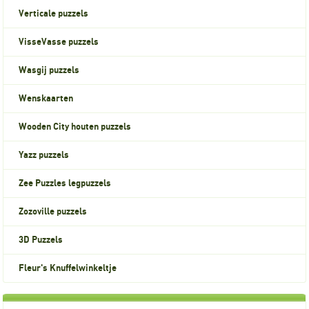
Verticale puzzels
VisseVasse puzzels
Wasgij puzzels
Wenskaarten
Wooden City houten puzzels
Yazz puzzels
Zee Puzzles legpuzzels
Zozoville puzzels
3D Puzzels
Fleur's Knuffelwinkeltje