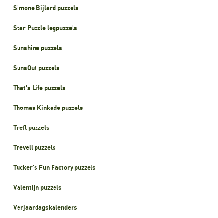
Simone Bijlard puzzels
Star Puzzle legpuzzels
Sunshine puzzels
SunsOut puzzels
That's Life puzzels
Thomas Kinkade puzzels
Trefl puzzels
Trevell puzzels
Tucker's Fun Factory puzzels
Valentijn puzzels
Verjaardagskalenders