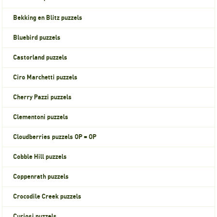
Bekking en Blitz puzzels
Bluebird puzzels
Castorland puzzels
Ciro Marchetti puzzels
Cherry Pazzi puzzels
Clementoni puzzels
Cloudberries puzzels OP = OP
Cobble Hill puzzels
Coppenrath puzzels
Crocodile Creek puzzels
Curiosi puzzels