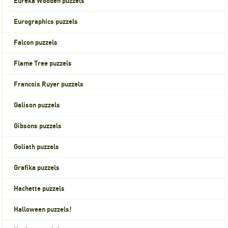
Eureka Wooden puzzels
Eurographics puzzels
Falcon puzzels
Flame Tree puzzels
Francois Ruyer puzzels
Galison puzzels
Gibsons puzzels
Goliath puzzels
Grafika puzzels
Hachette puzzels
Halloween puzzels!