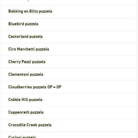
Bekking en Blitz puzzels
Bluebird puzzels
Castorland puzzels
Ciro Marchetti puzzels
Cherry Pazzi puzzels
Clementoni puzzels
Cloudberries puzzels OP = OP
Cobble Hill puzzels
Coppenrath puzzels
Crocodile Creek puzzels
Curiosi puzzels