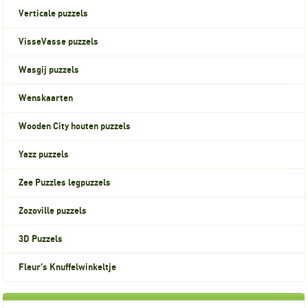
Verticale puzzels
VisseVasse puzzels
Wasgij puzzels
Wenskaarten
Wooden City houten puzzels
Yazz puzzels
Zee Puzzles legpuzzels
Zozoville puzzels
3D Puzzels
Fleur's Knuffelwinkeltje