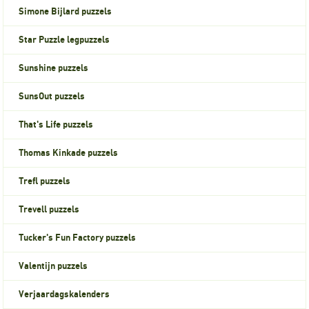
Simone Bijlard puzzels
Star Puzzle legpuzzels
Sunshine puzzels
SunsOut puzzels
That's Life puzzels
Thomas Kinkade puzzels
Trefl puzzels
Trevell puzzels
Tucker's Fun Factory puzzels
Valentijn puzzels
Verjaardagskalenders