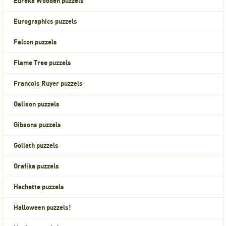
Eureka Wooden puzzels
Eurographics puzzels
Falcon puzzels
Flame Tree puzzels
Francois Ruyer puzzels
Galison puzzels
Gibsons puzzels
Goliath puzzels
Grafika puzzels
Hachette puzzels
Halloween puzzels!