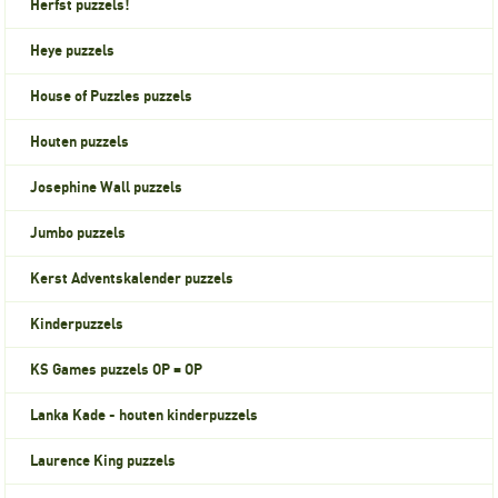
Herfst puzzels!
Heye puzzels
House of Puzzles puzzels
Houten puzzels
Josephine Wall puzzels
Jumbo puzzels
Kerst Adventskalender puzzels
Kinderpuzzels
KS Games puzzels OP = OP
Lanka Kade - houten kinderpuzzels
Laurence King puzzels