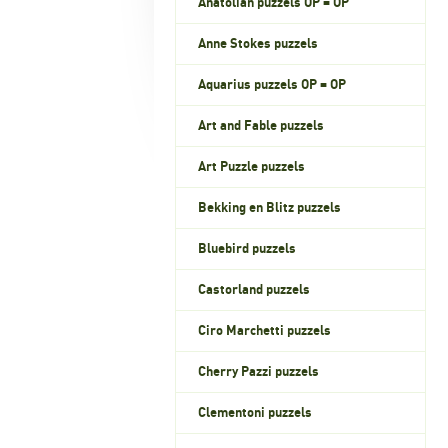
Anatolian puzzels OP = OP
Anne Stokes puzzels
Aquarius puzzels OP = OP
Art and Fable puzzels
Art Puzzle puzzels
Bekking en Blitz puzzels
Bluebird puzzels
Castorland puzzels
Ciro Marchetti puzzels
Cherry Pazzi puzzels
Clementoni puzzels