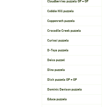
Cloudberries puzzels OP = OP
Cobble Hill puzzels
Coppenrath puzzels
Crocodile Creek puzzels
Curiosi puzzels
D-Toys puzzels
Deico puzzel
Dino puzzels
Dixit puzzels OP = OP
Dominic Davison puzzels
Educa puzzels