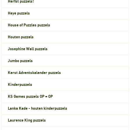
Herfst puzzels!
Heye puzzels
House of Puzzles puzzels
Houten puzzels
Josephine Wall puzzels
Jumbo puzzels
Kerst Adventskalender puzzels
Kinderpuzzels
KS Games puzzels OP = OP
Lanka Kade - houten kinderpuzzels
Laurence King puzzels