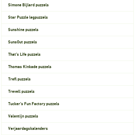
Simone Bijlard puzzels
Star Puzzle legpuzzels
Sunshine puzzels
SunsOut puzzels
That's Life puzzels
Thomas Kinkade puzzels
Trefl puzzels
Trevell puzzels
Tucker's Fun Factory puzzels
Valentijn puzzels
Verjaardagskalenders