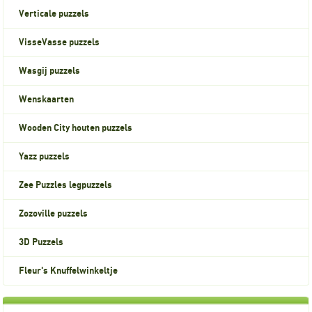
Verticale puzzels
VisseVasse puzzels
Wasgij puzzels
Wenskaarten
Wooden City houten puzzels
Yazz puzzels
Zee Puzzles legpuzzels
Zozoville puzzels
3D Puzzels
Fleur's Knuffelwinkeltje