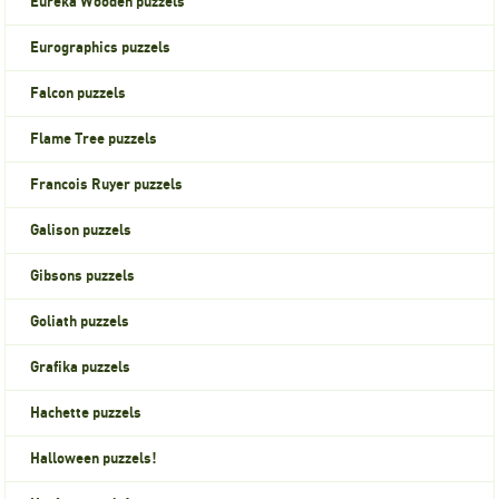
Eureka Wooden puzzels
Eurographics puzzels
Falcon puzzels
Flame Tree puzzels
Francois Ruyer puzzels
Galison puzzels
Gibsons puzzels
Goliath puzzels
Grafika puzzels
Hachette puzzels
Halloween puzzels!