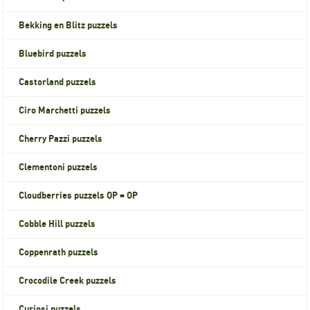
Bekking en Blitz puzzels
Bluebird puzzels
Castorland puzzels
Ciro Marchetti puzzels
Cherry Pazzi puzzels
Clementoni puzzels
Cloudberries puzzels OP = OP
Cobble Hill puzzels
Coppenrath puzzels
Crocodile Creek puzzels
Curiosi puzzels