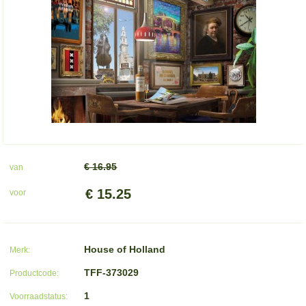
€ 16.95
van
€ 15.25
voor
House of Holland
Merk:
TFF-373029
Productcode:
1
Voorraadstatus: