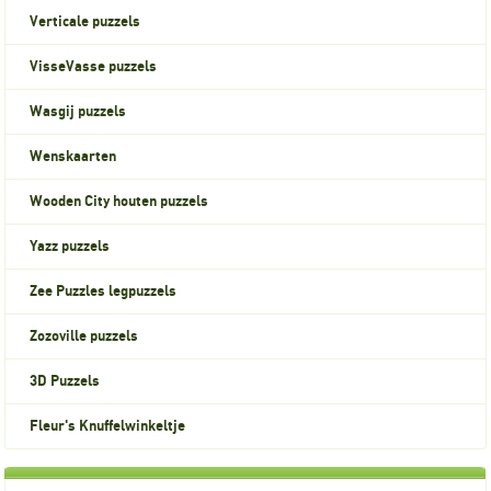
Verticale puzzels
VisseVasse puzzels
Wasgij puzzels
Wenskaarten
Wooden City houten puzzels
Yazz puzzels
Zee Puzzles legpuzzels
Zozoville puzzels
3D Puzzels
Fleur's Knuffelwinkeltje