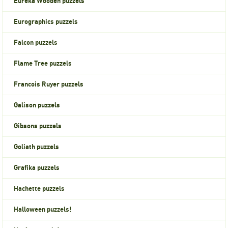
Eureka Wooden puzzels
Eurographics puzzels
Falcon puzzels
Flame Tree puzzels
Francois Ruyer puzzels
Galison puzzels
Gibsons puzzels
Goliath puzzels
Grafika puzzels
Hachette puzzels
Halloween puzzels!