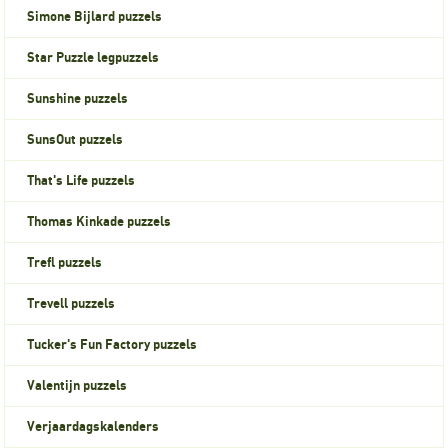
Simone Bijlard puzzels
Star Puzzle legpuzzels
Sunshine puzzels
SunsOut puzzels
That's Life puzzels
Thomas Kinkade puzzels
Trefl puzzels
Trevell puzzels
Tucker's Fun Factory puzzels
Valentijn puzzels
Verjaardagskalenders