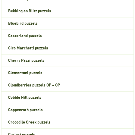
Bekking en Blitz puzzels
Bluebird puzzels
Castorland puzzels
Ciro Marchetti puzzels
Cherry Pazzi puzzels
Clementoni puzzels
Cloudberries puzzels OP = OP
Cobble Hill puzzels
Coppenrath puzzels
Crocodile Creek puzzels
Curiosi puzzels