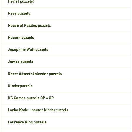
Herfst puzzels!
Heye puzzels
House of Puzzles puzzels
Houten puzzels
Josephine Wall puzzels
Jumbo puzzels
Kerst Adventskalender puzzels
Kinderpuzzels
KS Games puzzels OP = OP
Lanka Kade - houten kinderpuzzels
Laurence King puzzels