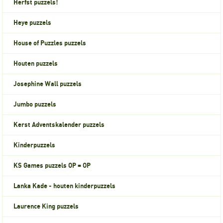
Herfst puzzels!
Heye puzzels
House of Puzzles puzzels
Houten puzzels
Josephine Wall puzzels
Jumbo puzzels
Kerst Adventskalender puzzels
Kinderpuzzels
KS Games puzzels OP = OP
Lanka Kade - houten kinderpuzzels
Laurence King puzzels