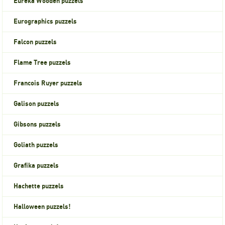
Eureka Wooden puzzels
Eurographics puzzels
Falcon puzzels
Flame Tree puzzels
Francois Ruyer puzzels
Galison puzzels
Gibsons puzzels
Goliath puzzels
Grafika puzzels
Hachette puzzels
Halloween puzzels!