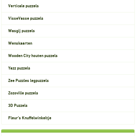
Verticale puzzels
VisseVasse puzzels
Wasgij puzzels
Wenskaarten
Wooden City houten puzzels
Yazz puzzels
Zee Puzzles legpuzzels
Zozoville puzzels
3D Puzzels
Fleur's Knuffelwinkeltje