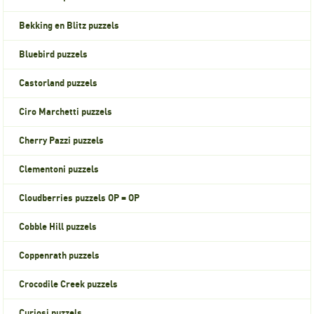
Bekking en Blitz puzzels
Bluebird puzzels
Castorland puzzels
Ciro Marchetti puzzels
Cherry Pazzi puzzels
Clementoni puzzels
Cloudberries puzzels OP = OP
Cobble Hill puzzels
Coppenrath puzzels
Crocodile Creek puzzels
Curiosi puzzels