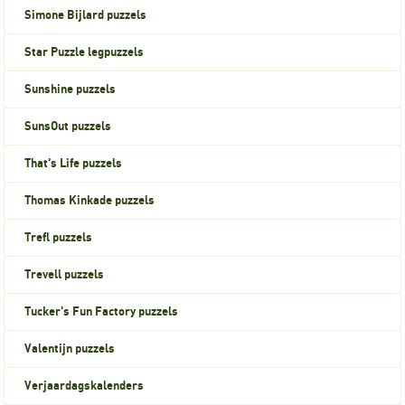
Simone Bijlard puzzels
Star Puzzle legpuzzels
Sunshine puzzels
SunsOut puzzels
That's Life puzzels
Thomas Kinkade puzzels
Trefl puzzels
Trevell puzzels
Tucker's Fun Factory puzzels
Valentijn puzzels
Verjaardagskalenders