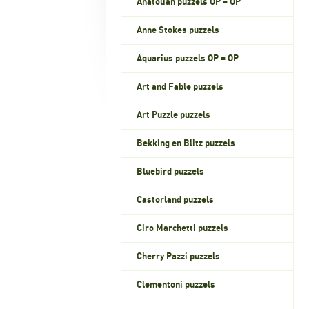
Anatolian puzzels OP = OP
Anne Stokes puzzels
Aquarius puzzels OP = OP
Art and Fable puzzels
Art Puzzle puzzels
Bekking en Blitz puzzels
Bluebird puzzels
Castorland puzzels
Ciro Marchetti puzzels
Cherry Pazzi puzzels
Clementoni puzzels