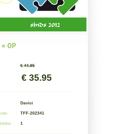
 = OP
€ 44.95
€ 35.95
Davici
TFF-202341
code:
1
status: