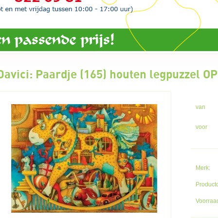
Davici: Paardje (165) houten legpuzzel OP
van
voor
Merk:
Product
Voorraad