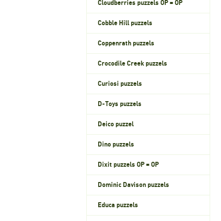
Cloudberries puzzels OP = OP
Cobble Hill puzzels
Coppenrath puzzels
Crocodile Creek puzzels
Curiosi puzzels
D-Toys puzzels
Deico puzzel
Dino puzzels
Dixit puzzels OP = OP
Dominic Davison puzzels
Educa puzzels