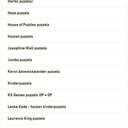
Herfst puzzels!
Heye puzzels
House of Puzzles puzzels
Houten puzzels
Josephine Wall puzzels
Jumbo puzzels
Kerst Adventskalender puzzels
Kinderpuzzels
KS Games puzzels OP = OP
Lanka Kade - houten kinderpuzzels
Laurence King puzzels