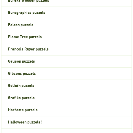
Eureka Wooden puzzels
Eurographics puzzels
Falcon puzzels
Flame Tree puzzels
Francois Ruyer puzzels
Galison puzzels
Gibsons puzzels
Goliath puzzels
Grafika puzzels
Hachette puzzels
Halloween puzzels!