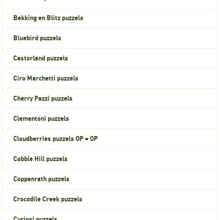
Bekking en Blitz puzzels
Bluebird puzzels
Castorland puzzels
Ciro Marchetti puzzels
Cherry Pazzi puzzels
Clementoni puzzels
Cloudberries puzzels OP = OP
Cobble Hill puzzels
Coppenrath puzzels
Crocodile Creek puzzels
Curiosi puzzels