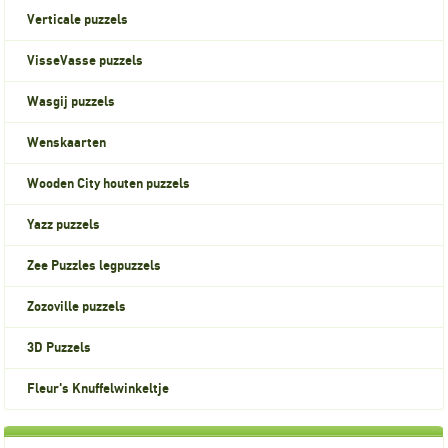
Verticale puzzels
VisseVasse puzzels
Wasgij puzzels
Wenskaarten
Wooden City houten puzzels
Yazz puzzels
Zee Puzzles legpuzzels
Zozoville puzzels
3D Puzzels
Fleur's Knuffelwinkeltje