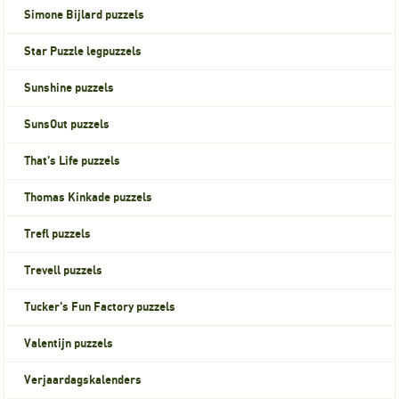
Simone Bijlard puzzels
Star Puzzle legpuzzels
Sunshine puzzels
SunsOut puzzels
That's Life puzzels
Thomas Kinkade puzzels
Trefl puzzels
Trevell puzzels
Tucker's Fun Factory puzzels
Valentijn puzzels
Verjaardagskalenders