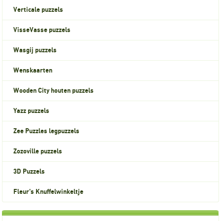
Verticale puzzels
VisseVasse puzzels
Wasgij puzzels
Wenskaarten
Wooden City houten puzzels
Yazz puzzels
Zee Puzzles legpuzzels
Zozoville puzzels
3D Puzzels
Fleur's Knuffelwinkeltje