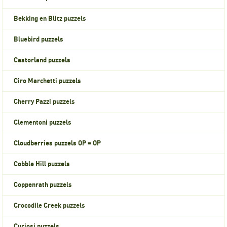
Bekking en Blitz puzzels
Bluebird puzzels
Castorland puzzels
Ciro Marchetti puzzels
Cherry Pazzi puzzels
Clementoni puzzels
Cloudberries puzzels OP = OP
Cobble Hill puzzels
Coppenrath puzzels
Crocodile Creek puzzels
Curiosi puzzels