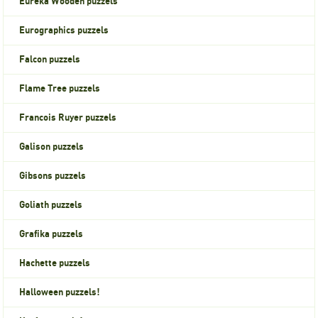
Eureka Wooden puzzels
Eurographics puzzels
Falcon puzzels
Flame Tree puzzels
Francois Ruyer puzzels
Galison puzzels
Gibsons puzzels
Goliath puzzels
Grafika puzzels
Hachette puzzels
Halloween puzzels!