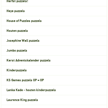
Herfst puzzels!
Heye puzzels
House of Puzzles puzzels
Houten puzzels
Josephine Wall puzzels
Jumbo puzzels
Kerst Adventskalender puzzels
Kinderpuzzels
KS Games puzzels OP = OP
Lanka Kade - houten kinderpuzzels
Laurence King puzzels