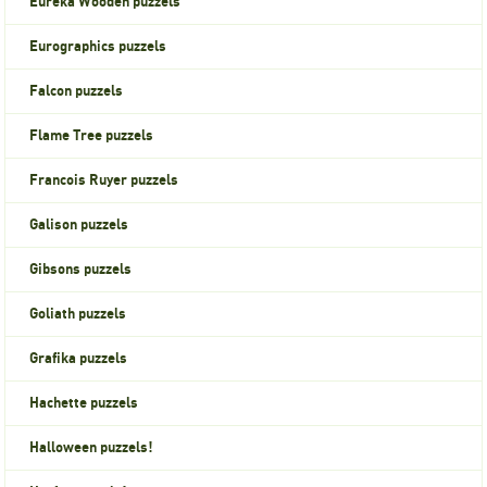
Eureka Wooden puzzels
Eurographics puzzels
Falcon puzzels
Flame Tree puzzels
Francois Ruyer puzzels
Galison puzzels
Gibsons puzzels
Goliath puzzels
Grafika puzzels
Hachette puzzels
Halloween puzzels!