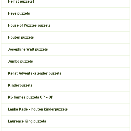
Herfst puzzels!
Heye puzzels
House of Puzzles puzzels
Houten puzzels
Josephine Wall puzzels
Jumbo puzzels
Kerst Adventskalender puzzels
Kinderpuzzels
KS Games puzzels OP = OP
Lanka Kade - houten kinderpuzzels
Laurence King puzzels