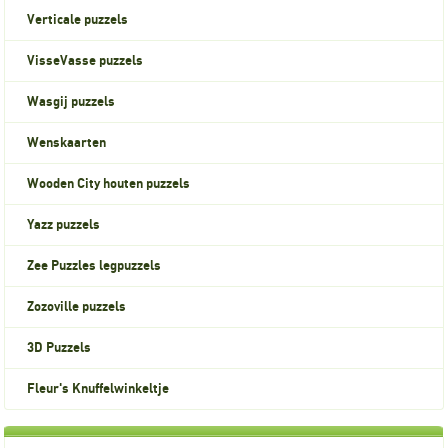
Verticale puzzels
VisseVasse puzzels
Wasgij puzzels
Wenskaarten
Wooden City houten puzzels
Yazz puzzels
Zee Puzzles legpuzzels
Zozoville puzzels
3D Puzzels
Fleur's Knuffelwinkeltje