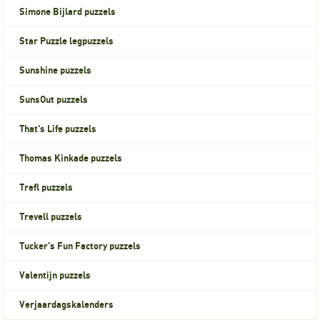
Simone Bijlard puzzels
Star Puzzle legpuzzels
Sunshine puzzels
SunsOut puzzels
That's Life puzzels
Thomas Kinkade puzzels
Trefl puzzels
Trevell puzzels
Tucker's Fun Factory puzzels
Valentijn puzzels
Verjaardagskalenders