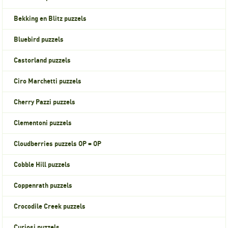
Bekking en Blitz puzzels
Bluebird puzzels
Castorland puzzels
Ciro Marchetti puzzels
Cherry Pazzi puzzels
Clementoni puzzels
Cloudberries puzzels OP = OP
Cobble Hill puzzels
Coppenrath puzzels
Crocodile Creek puzzels
Curiosi puzzels