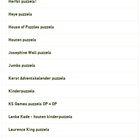
Herfst puzzels!
Heye puzzels
House of Puzzles puzzels
Houten puzzels
Josephine Wall puzzels
Jumbo puzzels
Kerst Adventskalender puzzels
Kinderpuzzels
KS Games puzzels OP = OP
Lanka Kade - houten kinderpuzzels
Laurence King puzzels