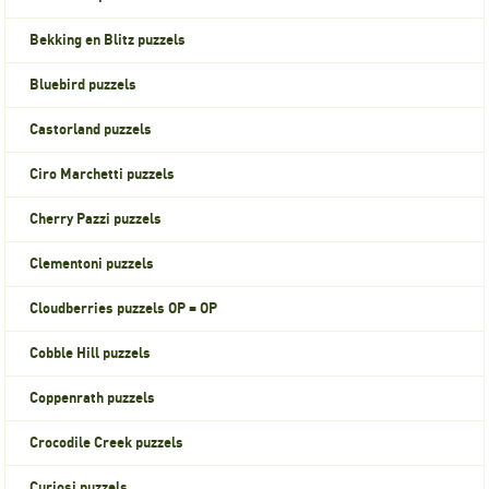
Bekking en Blitz puzzels
Bluebird puzzels
Castorland puzzels
Ciro Marchetti puzzels
Cherry Pazzi puzzels
Clementoni puzzels
Cloudberries puzzels OP = OP
Cobble Hill puzzels
Coppenrath puzzels
Crocodile Creek puzzels
Curiosi puzzels