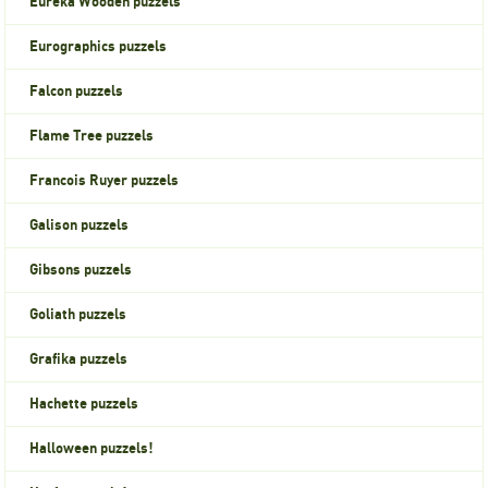
Eureka Wooden puzzels
Eurographics puzzels
Falcon puzzels
Flame Tree puzzels
Francois Ruyer puzzels
Galison puzzels
Gibsons puzzels
Goliath puzzels
Grafika puzzels
Hachette puzzels
Halloween puzzels!