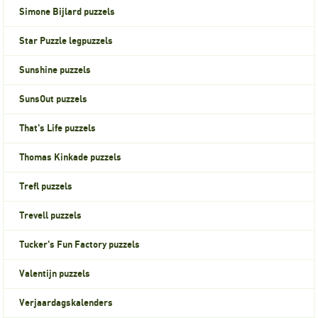
Simone Bijlard puzzels
Star Puzzle legpuzzels
Sunshine puzzels
SunsOut puzzels
That's Life puzzels
Thomas Kinkade puzzels
Trefl puzzels
Trevell puzzels
Tucker's Fun Factory puzzels
Valentijn puzzels
Verjaardagskalenders