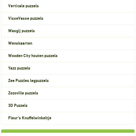
Verticale puzzels
VisseVasse puzzels
Wasgij puzzels
Wenskaarten
Wooden City houten puzzels
Yazz puzzels
Zee Puzzles legpuzzels
Zozoville puzzels
3D Puzzels
Fleur's Knuffelwinkeltje