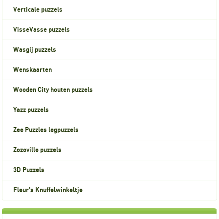
Verticale puzzels
VisseVasse puzzels
Wasgij puzzels
Wenskaarten
Wooden City houten puzzels
Yazz puzzels
Zee Puzzles legpuzzels
Zozoville puzzels
3D Puzzels
Fleur's Knuffelwinkeltje