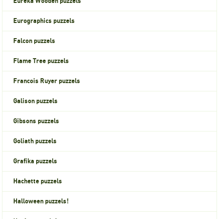
Eureka Wooden puzzels
Eurographics puzzels
Falcon puzzels
Flame Tree puzzels
Francois Ruyer puzzels
Galison puzzels
Gibsons puzzels
Goliath puzzels
Grafika puzzels
Hachette puzzels
Halloween puzzels!