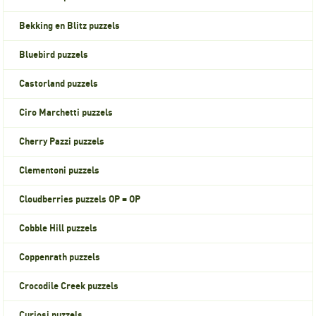
Bekking en Blitz puzzels
Bluebird puzzels
Castorland puzzels
Ciro Marchetti puzzels
Cherry Pazzi puzzels
Clementoni puzzels
Cloudberries puzzels OP = OP
Cobble Hill puzzels
Coppenrath puzzels
Crocodile Creek puzzels
Curiosi puzzels