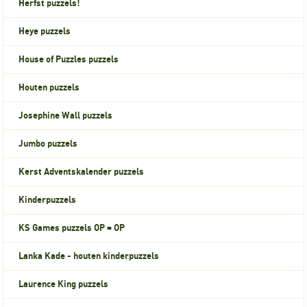
Herfst puzzels!
Heye puzzels
House of Puzzles puzzels
Houten puzzels
Josephine Wall puzzels
Jumbo puzzels
Kerst Adventskalender puzzels
Kinderpuzzels
KS Games puzzels OP = OP
Lanka Kade - houten kinderpuzzels
Laurence King puzzels