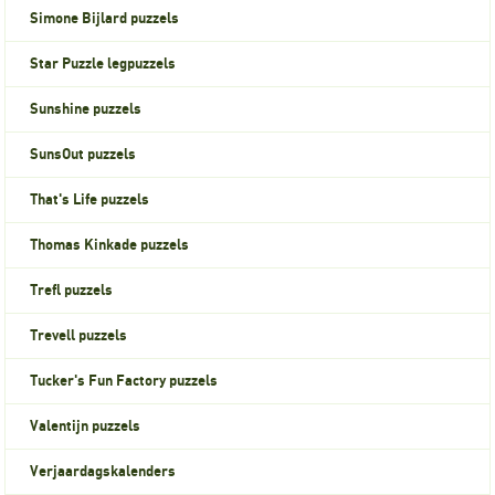
Simone Bijlard puzzels
Star Puzzle legpuzzels
Sunshine puzzels
SunsOut puzzels
That's Life puzzels
Thomas Kinkade puzzels
Trefl puzzels
Trevell puzzels
Tucker's Fun Factory puzzels
Valentijn puzzels
Verjaardagskalenders