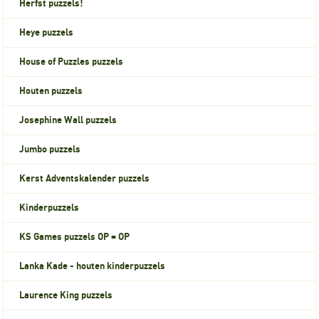
Herfst puzzels!
Heye puzzels
House of Puzzles puzzels
Houten puzzels
Josephine Wall puzzels
Jumbo puzzels
Kerst Adventskalender puzzels
Kinderpuzzels
KS Games puzzels OP = OP
Lanka Kade - houten kinderpuzzels
Laurence King puzzels