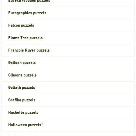
Eureka Wooden puzzels
Eurographics puzzels
Falcon puzzels
Flame Tree puzzels
Francois Ruyer puzzels
Galison puzzels
Gibsons puzzels
Goliath puzzels
Grafika puzzels
Hachette puzzels
Halloween puzzels!