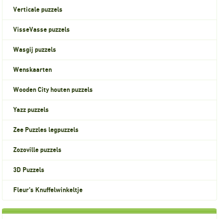
Verticale puzzels
VisseVasse puzzels
Wasgij puzzels
Wenskaarten
Wooden City houten puzzels
Yazz puzzels
Zee Puzzles legpuzzels
Zozoville puzzels
3D Puzzels
Fleur's Knuffelwinkeltje