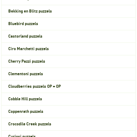
Bekking en Blitz puzzels
Bluebird puzzels
Castorland puzzels
Ciro Marchetti puzzels
Cherry Pazzi puzzels
Clementoni puzzels
Cloudberries puzzels OP = OP
Cobble Hill puzzels
Coppenrath puzzels
Crocodile Creek puzzels
Curiosi puzzels