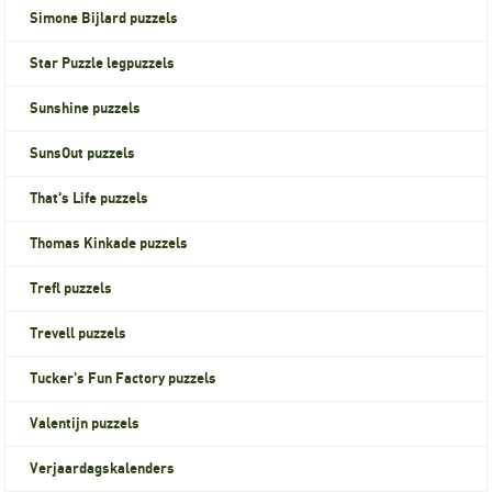
Simone Bijlard puzzels
Star Puzzle legpuzzels
Sunshine puzzels
SunsOut puzzels
That's Life puzzels
Thomas Kinkade puzzels
Trefl puzzels
Trevell puzzels
Tucker's Fun Factory puzzels
Valentijn puzzels
Verjaardagskalenders