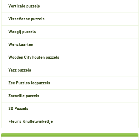
Verticale puzzels
VisseVasse puzzels
Wasgij puzzels
Wenskaarten
Wooden City houten puzzels
Yazz puzzels
Zee Puzzles legpuzzels
Zozoville puzzels
3D Puzzels
Fleur's Knuffelwinkeltje