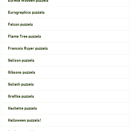
Eureka Wooden puzzels
Eurographics puzzels
Falcon puzzels
Flame Tree puzzels
Francois Ruyer puzzels
Galison puzzels
Gibsons puzzels
Goliath puzzels
Grafika puzzels
Hachette puzzels
Halloween puzzels!