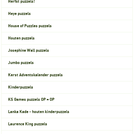
Herfst puzzels!
Heye puzzels
House of Puzzles puzzels
Houten puzzels
Josephine Wall puzzels
Jumbo puzzels
Kerst Adventskalender puzzels
Kinderpuzzels
KS Games puzzels OP = OP
Lanka Kade - houten kinderpuzzels
Laurence King puzzels