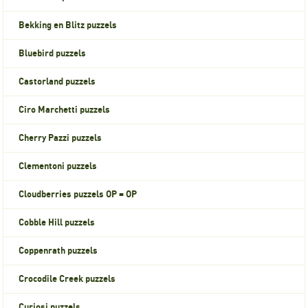
Bekking en Blitz puzzels
Bluebird puzzels
Castorland puzzels
Ciro Marchetti puzzels
Cherry Pazzi puzzels
Clementoni puzzels
Cloudberries puzzels OP = OP
Cobble Hill puzzels
Coppenrath puzzels
Crocodile Creek puzzels
Curiosi puzzels