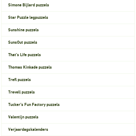
Simone Bijlard puzzels
Star Puzzle legpuzzels
Sunshine puzzels
SunsOut puzzels
That's Life puzzels
Thomas Kinkade puzzels
Trefl puzzels
Trevell puzzels
Tucker's Fun Factory puzzels
Valentijn puzzels
Verjaardagskalenders