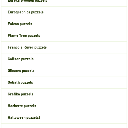
Eureka Wooden puzzels
Eurographics puzzels
Falcon puzzels
Flame Tree puzzels
Francois Ruyer puzzels
Galison puzzels
Gibsons puzzels
Goliath puzzels
Grafika puzzels
Hachette puzzels
Halloween puzzels!