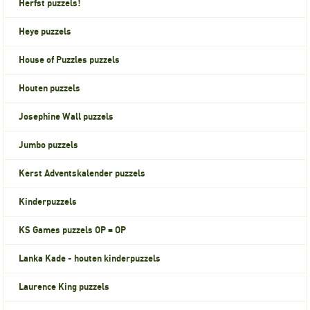
Herfst puzzels!
Heye puzzels
House of Puzzles puzzels
Houten puzzels
Josephine Wall puzzels
Jumbo puzzels
Kerst Adventskalender puzzels
Kinderpuzzels
KS Games puzzels OP = OP
Lanka Kade - houten kinderpuzzels
Laurence King puzzels