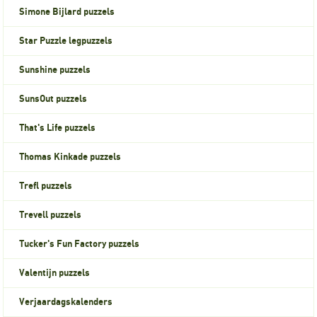
Simone Bijlard puzzels
Star Puzzle legpuzzels
Sunshine puzzels
SunsOut puzzels
That's Life puzzels
Thomas Kinkade puzzels
Trefl puzzels
Trevell puzzels
Tucker's Fun Factory puzzels
Valentijn puzzels
Verjaardagskalenders