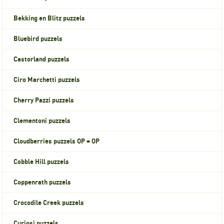
Bekking en Blitz puzzels
Bluebird puzzels
Castorland puzzels
Ciro Marchetti puzzels
Cherry Pazzi puzzels
Clementoni puzzels
Cloudberries puzzels OP = OP
Cobble Hill puzzels
Coppenrath puzzels
Crocodile Creek puzzels
Curiosi puzzels